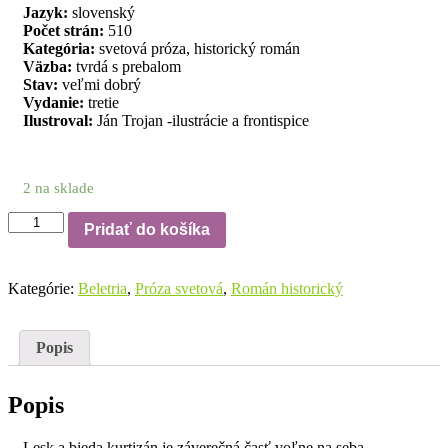
Jazyk:
slovenský
Počet strán:
510
Kategória:
svetová próza, historický román
Väzba:
tvrdá s prebalom
Stav:
veľmi dobrý
Vydanie:
tretie
Ilustroval:
Ján Trojan -ilustrácie a frontispice
2 na sklade
množstvo
Pridať do košíka
Honoré
de
Balzac:
Kategórie:
Beletria
,
Próza svetová
,
Román historický
Lesk
a bieda
kurtizán
Popis
Popis
Lesk a bieda kurtizán je záverečná časť voľne na seba