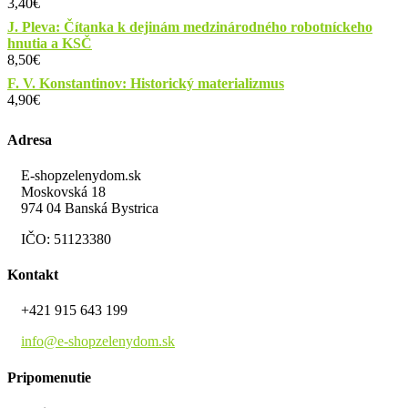
3,40
€
J. Pleva: Čítanka k dejinám medzinárodného robotníckeho
hnutia a KSČ
8,50
€
F. V. Konstantinov: Historický materializmus
4,90
€
Adresa
E-shopzelenydom.sk
Moskovská 18
974 04 Banská Bystrica
IČO: 51123380
Kontakt
+421 915 643 199
info@e-shopzelenydom.sk
Pripomenutie