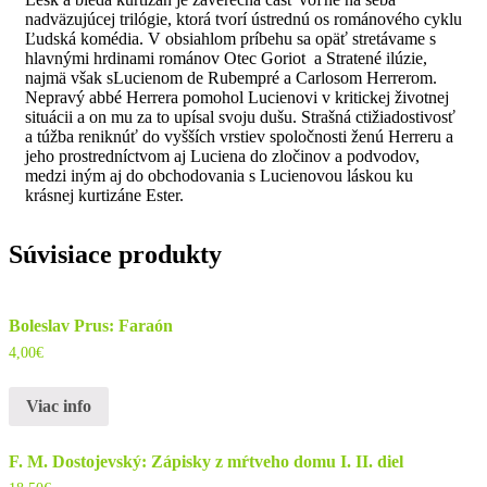
nadväzujúcej trilógie, ktorá tvorí ústrednú os románového cyklu
Ľudská komédia. V obsiahlom príbehu sa opäť stretávame s
hlavnými hrdinami románov Otec Goriot a Stratené ilúzie,
najmä však sLucienom de Rubempré a Carlosom Herrerom.
Nepravý abbé Herrera pomohol Lucienovi v kritickej životnej
situácii a on mu za to upísal svoju dušu. Strašná ctižiadostivosť
a túžba reniknúť do vyšších vrstiev spoločnosti ženú Herreru a
jeho prostredníctvom aj Luciena do zločinov a podvodov,
medzi iným aj do obchodovania s Lucienovou láskou ku
krásnej kurtizáne Ester.
Súvisiace produkty
Boleslav Prus: Faraón
4,00
€
Viac info
F. M. Dostojevský: Zápisky z mŕtveho domu I. II. diel