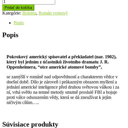
Pridať do košíka
Kategórie:
Beletria
,
Román vojnový
Popis
Popis
Pokrokový americký spisovatel a překladatel (nar. 1902),
který byl jedním z účastníků životního dramatu J. R.
Oppenheimera, “otce americké atomové bomby”,
se zamýšlí v románě nad odpovědností a charakterem vědce v
dnešní době. Dílo je zároveň i průkazným obrazem myšlení a
jednání americké inteligence před druhou světovou válkou i za
ní, vrhá světlo na temné metody smutně proslulé FBI a bojuje
proti válce odsouzením vědy, která se dá zneužívat k jejím
ničivým cílům…..
Súvisiace produkty