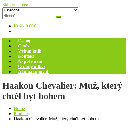
Skip to content
Zelený dom
Antikvariát
Košík
0,00€
E-shop
O nás
Výkup kníh
Kontakt
Napíšte nám
Osobný odber
Ako nakupovať
Haakon Chevalier: Muž, který
chtěl být bohem
Home
Produkty
Haakon Chevalier: Muž, který chtěl být bohem