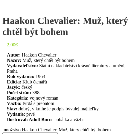
Haakon Chevalier: Muž, který
chtěl být bohem
2,00
€
Autor:
Haakon Chevalier
Názov:
Muž, který chtěl být bohem
Vydavateľstvo:
Státní nakladatelství krásné literatury a umění,
Praha
Rok vydania:
1963
Edícia:
Klub čtenářů
Jazyk:
český
Počet strán:
388
Kategória:
vojnový román
Väzba:
tvrdá s prebalom
Stav:
dobrý, v knihe je podpis bývalej majiteľky
Vydanie:
prvé
Ilustroval: Adolf Born
– obálka a väzba
množstvo Haakon Chevalier: Muž, který chtěl být bohem