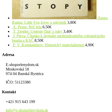
Hanns
Radau: Little Fox,lovec a náčelník
3,80
€
A. Pease: Reč tela
6,50
€
T. Ziegler: Umenie čítať z ruky
3,40
€
J. Pleva: Čítanka k dejinám medzinárodného robotníckeho
hnutia a KSČ
8,50
€
F. V. Konstantinov: Historický materializmus
4,90
€
Adresa
E-shopzelenydom.sk
Moskovská 18
974 04 Banská Bystrica
IČO: 51123380
Kontakt
+421 915 643 199
info@e-shopzelenydom.sk