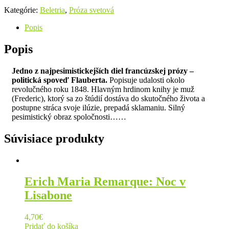
Kategórie:
Beletria
,
Próza svetová
Popis
Popis
Jedno z najpesimistickejších diel francúzskej prózy –
politická spoveď Flauberta.
Popisuje udalosti okolo
revolučného roku 1848. Hlavným hrdinom knihy je muž
(Frederic), ktorý sa zo štúdií dostáva do skutočného života a
postupne stráca svoje ilúzie, prepadá sklamaniu. Silný
pesimistický obraz spoločnosti……
Súvisiace produkty
Erich Maria Remarque: Noc v
Lisabone
4,70
€
Pridať do košíka