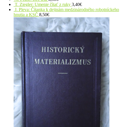
T. Ziegler: Umenie čítať z ruky
3,40
€
J. Pleva: Čítanka k dejinám medzinárodného robotníckeho
hnutia a KSČ
8,50
€