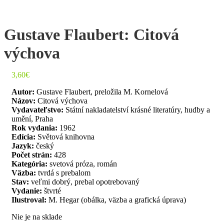
Gustave Flaubert: Citová
výchova
3,60
€
Autor:
Gustave Flaubert, preložila M. Kornelová
Názov:
Citová výchova
Vydavateľstvo:
Státní nakladatelství krásné literatúry, hudby a
umění, Praha
Rok vydania:
1962
Edícia:
Světová knihovna
Jazyk:
český
Počet strán:
428
Kategória:
svetová próza, román
Väzba:
tvrdá s prebalom
Stav:
veľmi dobrý, prebal opotrebovaný
Vydanie:
štvrté
Ilustroval:
M. Hegar (obálka, väzba a grafická úprava)
Nie je na sklade