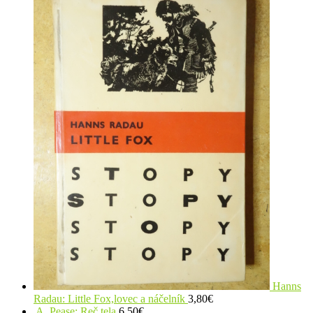
Hanns
Radau: Little Fox,lovec a náčelník
3,80
€
A. Pease: Reč tela
6,50
€