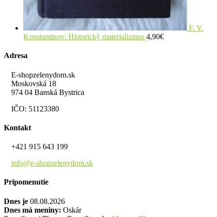
F. V.
Konstantinov: Historický materializmus
4,90
€
Adresa
E-shopzelenydom.sk
Moskovská 18
974 04 Banská Bystrica
IČO: 51123380
Kontakt
+421 915 643 199
info@e-shopzelenydom.sk
Pripomenutie
Dnes je
08.08.2026
Dnes má meniny:
Oskár