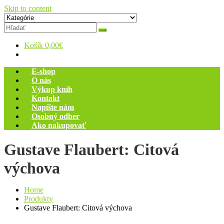
Skip to content
Zelený dom
Antikvariát
Košík
0,00€
E-shop
O nás
Výkup kníh
Kontakt
Napíšte nám
Osobný odber
Ako nakupovať
Gustave Flaubert: Citová
výchova
Home
Produkty
Gustave Flaubert: Citová výchova