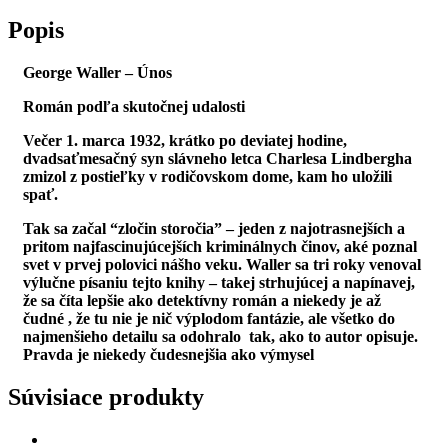
Popis
George Waller – Únos
Román podľa skutočnej udalosti
Večer 1. marca 1932, krátko po deviatej hodine,
dvadsaťmesačný syn slávneho letca Charlesa Lindbergha
zmizol z postieľky v rodičovskom dome, kam ho uložili
spať.
Tak sa začal “zločin storočia” – jeden z najotrasnejších a
pritom najfascinujúcejších kriminálnych činov, aké poznal
svet v prvej polovici nášho veku. Waller sa tri roky venoval
výlučne písaniu tejto knihy – takej strhujúcej a napínavej,
že sa číta lepšie ako detektívny román a niekedy je až
čudné , že tu nie je nič výplodom fantázie, ale všetko do
najmenšieho detailu sa odohralo tak, ako to autor opisuje.
Pravda je niekedy čudesnejšia ako výmysel
Súvisiace produkty