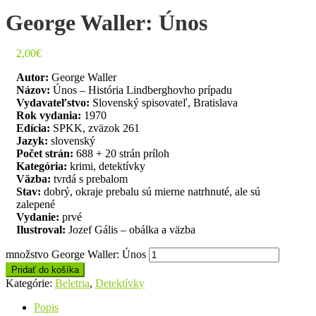
George Waller: Únos
2,00
€
Autor:
George Waller
Názov:
Únos – História Lindberghovho prípadu
Vydavateľstvo:
Slovenský spisovateľ, Bratislava
Rok vydania:
1970
Edícia:
SPKK, zväzok 261
Jazyk:
slovenský
Počet strán:
688 + 20 strán príloh
Kategória:
krimi, detektívky
Väzba:
tvrdá s prebalom
Stav:
dobrý, okraje prebalu sú mierne natrhnuté, ale sú
zalepené
Vydanie:
prvé
Ilustroval:
Jozef Gális – obálka a väzba
množstvo George Waller: Únos
Pridať do košíka
Kategórie:
Beletria
,
Detektívky
Popis