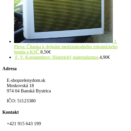
J.
Pleva: Čítanka k dejinám medzinárodného robotníckeho
hnutia a KSČ
8,50
€
F. V. Konstantinov: Historický materializmus
4,90
€
Adresa
E-shopzelenydom.sk
Moskovská 18
974 04 Banská Bystrica
IČO: 51123380
Kontakt
+421 915 643 199