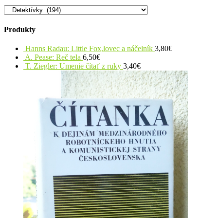
Produkty
Hanns Radau: Little Fox,lovec a náčelník
3,80
€
A. Pease: Reč tela
6,50
€
T. Ziegler: Umenie čítať z ruky
3,40
€