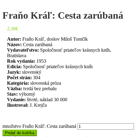
Fraňo Kráľ: Cesta zarúbaná
2,30
€
Autor:
Fraňo Kráľ, doslov Miloš Tomčík
Názov:
Cesta zarúbaná
Vydavateľstvo:
Spoločnosť priateľov krásnych kníh,
Bratislava
Rok vydania:
1953
Edícia:
Spoločnosť priateľov krásnych kníh
Jazyk:
slovenský
Počet strán:
304
Kategória:
slovenská próza
Väzba:
tvrdá bez prebalu
Stav:
výborný
Vydanie:
štvrté, náklad 30 000
Ilustroval:
J. Krejča
množstvo Fraňo Kráľ: Cesta zarúbaná
Pridať do košíka