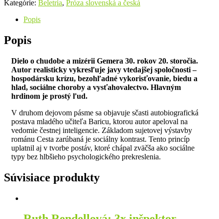
Kategórie:
Beletria
,
Próza slovenská a česká
Popis
Popis
Dielo o chudobe a mizérii Gemera 30. rokov 20. storočia.
Autor realisticky vykresľuje javy vtedajšej spoločnosti –
hospodársku krízu, bezohľadné vykorisťovanie, biedu a
hlad, sociálne choroby a vysťahovalectvo. Hlavným
hrdinom je prostý ľud.
V druhom dejovom pásme sa objavuje sčasti autobiografická
postava mladého učiteľa Baricu, ktorou autor apeloval na
vedomie čestnej inteligencie. Základom sujetovej výstavby
románu Cesta zarúbaná je sociálny kontrast. Tento princíp
uplatnil aj v tvorbe postáv, ktoré chápal zväčša ako sociálne
typy bez hlbšieho psychologického prekreslenia.
Súvisiace produkty
Ruth Rendellová: 3x inšpektor