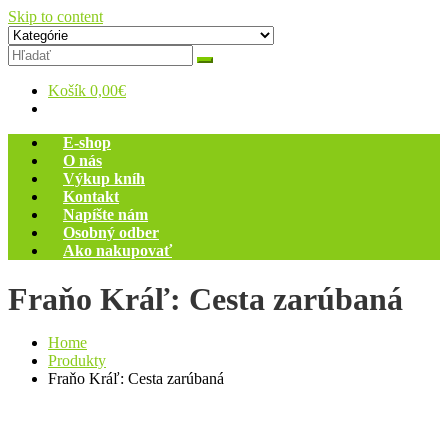
Skip to content
Zelený dom
Antikvariát
Košík
0,00€
E-shop
O nás
Výkup kníh
Kontakt
Napíšte nám
Osobný odber
Ako nakupovať
Fraňo Kráľ: Cesta zarúbaná
Home
Produkty
Fraňo Kráľ: Cesta zarúbaná