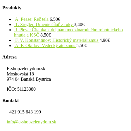
Produkty
A. Pease: Reč tela
6,50
€
T. Ziegler: Umenie čítať z ruky
3,40
€
J. Pleva: Čítanka k dejinám medzinárodného robotníckeho
hnutia a KSČ
8,50
€
F. V. Konstantinov: Historický materializmus
4,90
€
A. F. Okulov: Vedecký ateizmus
5,50
€
Adresa
E-shopzelenydom.sk
Moskovská 18
974 04 Banská Bystrica
IČO: 51123380
Kontakt
+421 915 643 199
info@e-shopzelenydom.sk