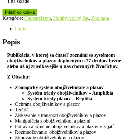
1 na sklade
Pridať do košíka
Kategórie:
Chovateľstvo
,
Hobby, voľný čas
,
Zoológia
Popis
Popis
Publikácia, v ktorej sa čitateľ zoznámi so systémom
obojživelníkov a plazov doplneným o 77 druhov bežne
alebo už aj zriedkavejšie u nás chovaných živočíchov.
Z Obsahu:
Zoologický systém obojživelníkov a plazov
Systém triedy obojživelníkov – Amphibia
Systém triedy plazov – Reptilia
Ochrana obojživelníkov a plazov
Teráriá
Získavanie a transport obojživelníkov a plazov
Manipulácia s obojživelníkmi a plazmi
Potrava a kŕmenie obojživelníkov a plazov v zajatí
Rozmnožovanie obojživelníkov a plazov
Zimovanie obojživelníkov a plazov