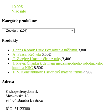
10,00
€
Viac info
Kategórie produktov
Produkty
Hanns Radau: Little Fox,lovec a náčelník
3,80
€
A. Pease: Reč tela
6,50
€
T. Ziegler: Umenie čítať z ruky
3,40
€
J. Pleva: Čítanka k dejinám medzinárodného robotníckeho
hnutia a KSČ
8,50
€
F. V. Konstantinov: Historický materializmus
4,90
€
Adresa
E-shopzelenydom.sk
Moskovská 18
974 04 Banská Bystrica
IČO: 51123380