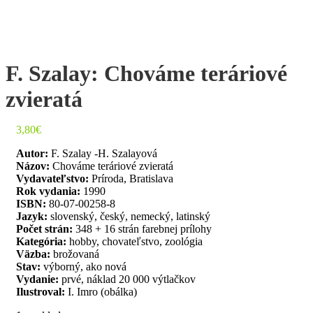
F. Szalay: Chováme teráriové
zvieratá
3,80
€
Autor:
F. Szalay -H. Szalayová
Názov:
Chováme teráriové zvieratá
Vydavateľstvo:
Príroda, Bratislava
Rok vydania:
1990
ISBN:
80-07-00258-8
Jazyk:
slovenský, český, nemecký, latinský
Počet strán:
348 + 16 strán farebnej prílohy
Kategória:
hobby, chovateľstvo, zoológia
Väzba:
brožovaná
Stav:
výborný, ako nová
Vydanie:
prvé, náklad 20 000 výtlačkov
Ilustroval:
I. Imro (obálka)