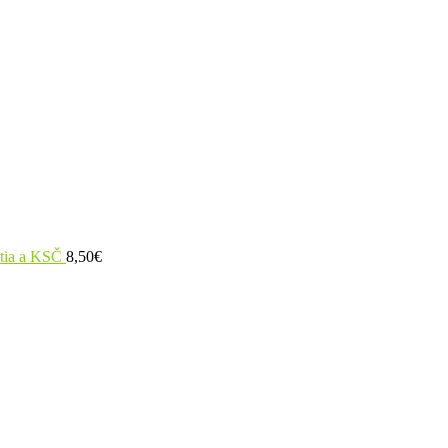
utia a KSČ
8,50
€