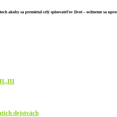
och akoby sa premietal celý spisovateľov život – ocitneme sa upr
I.,III
atich dejstvách