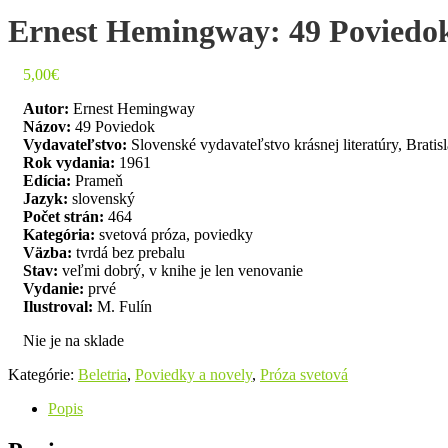
Ernest Hemingway: 49 Poviedo
5,00
€
Autor:
Ernest Hemingway
Názov:
49 Poviedok
Vydavateľstvo:
Slovenské vydavateľstvo krásnej literatúry, Bratis
Rok vydania:
1961
Edícia:
Prameň
Jazyk:
slovenský
Počet strán:
464
Kategória:
svetová próza, poviedky
Väzba:
tvrdá bez prebalu
Stav:
veľmi dobrý, v knihe je len venovanie
Vydanie:
prvé
Ilustroval:
M. Fulín
Nie je na sklade
Kategórie:
Beletria
,
Poviedky a novely
,
Próza svetová
Popis