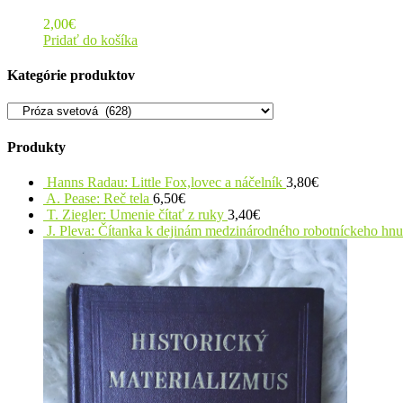
2,00
€
Pridať do košíka
Kategórie produktov
Produkty
Hanns Radau: Little Fox,lovec a náčelník
3,80
€
A. Pease: Reč tela
6,50
€
T. Ziegler: Umenie čítať z ruky
3,40
€
J. Pleva: Čítanka k dejinám medzinárodného robotníckeho hn