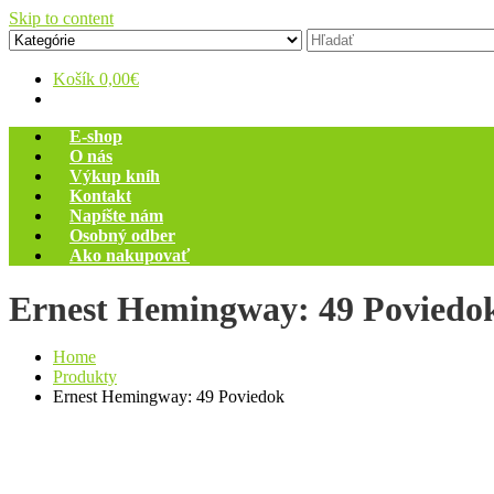
Skip to content
Zelený dom
Antikvariát
Košík
0,00€
E-shop
O nás
Výkup kníh
Kontakt
Napíšte nám
Osobný odber
Ako nakupovať
Ernest Hemingway: 49 Poviedo
Home
Produkty
Ernest Hemingway: 49 Poviedok