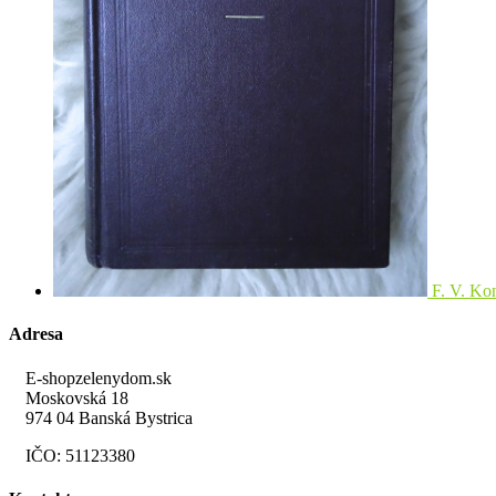
F. V. Ko
Adresa
E-shopzelenydom.sk
Moskovská 18
974 04 Banská Bystrica
IČO: 51123380