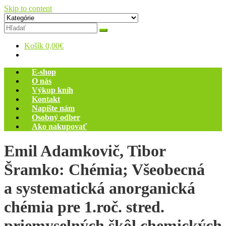
Skip to content
Zelený dom
Antikvariát
Košík
0,00€
E-shop
O nás
Výkup kníh
Kontakt
Napíšte nám
Osobný odber
Ako nakupovať
Emil Adamkovič, Tibor
Šramko: Chémia; Všeobecná
a systematická anorganická
chémia pre 1.roč. stred.
priemyselných škôl chemických