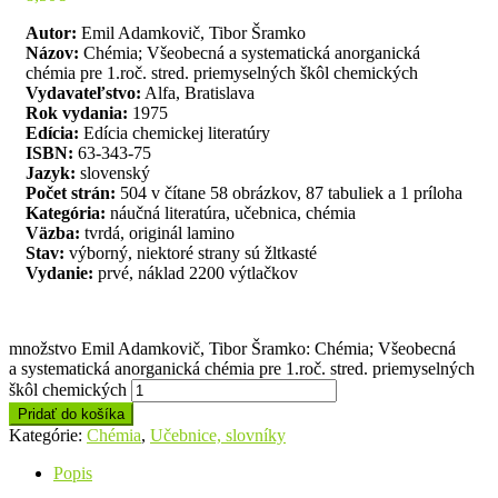
Autor:
Emil Adamkovič, Tibor Šramko
Názov:
Chémia; Všeobecná a systematická anorganická
chémia pre 1.roč. stred. priemyselných škôl chemických
Vydavateľstvo:
Alfa, Bratislava
Rok vydania:
1975
Edícia:
Edícia chemickej literatúry
ISBN:
63-343-75
Jazyk:
slovenský
Počet strán:
504 v čítane 58 obrázkov, 87 tabuliek a 1 príloha
Kategória:
náučná literatúra, učebnica, chémia
Väzba:
tvrdá, originál lamino
Stav:
výborný, niektoré strany sú žltkasté
Vydanie:
prvé, náklad 2200 výtlačkov
množstvo Emil Adamkovič, Tibor Šramko: Chémia; Všeobecná
a systematická anorganická chémia pre 1.roč. stred. priemyselných
škôl chemických
Pridať do košíka
Kategórie:
Chémia
,
Učebnice, slovníky
Popis