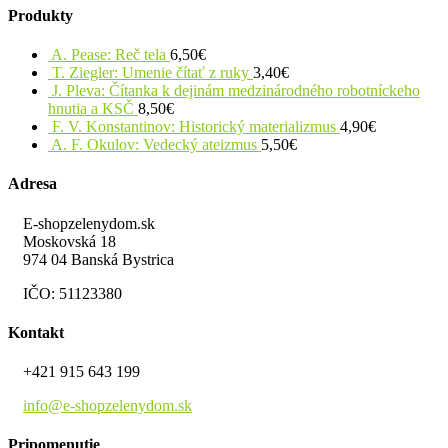
Produkty
A. Pease: Reč tela
6,50
€
T. Ziegler: Umenie čítať z ruky
3,40
€
J. Pleva: Čítanka k dejinám medzinárodného robotníckeho
hnutia a KSČ
8,50
€
F. V. Konstantinov: Historický materializmus
4,90
€
A. F. Okulov: Vedecký ateizmus
5,50
€
Adresa
E-shopzelenydom.sk
Moskovská 18
974 04 Banská Bystrica
IČO: 51123380
Kontakt
+421 915 643 199
info@e-shopzelenydom.sk
Pripomenutie