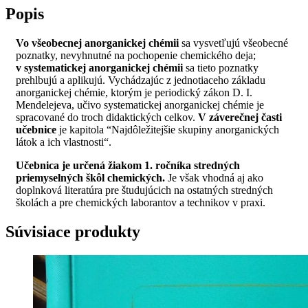
Popis
Vo všeobecnej anorganickej chémii
sa vysvetľujú všeobecné
poznatky, nevyhnutné na pochopenie chemického deja;
v systematickej anorganickej chémii
sa tieto poznatky
prehlbujú a aplikujú. Vychádzajúc z jednotiaceho základu
anorganickej chémie, ktorým je periodický zákon D. I.
Mendelejeva, učivo systematickej anorganickej chémie je
spracované do troch didaktických celkov.
V záverečnej časti
učebnice
je kapitola “Najdôležitejšie skupiny anorganických
látok a ich vlastnosti“.
Učebnica je určená žiakom 1. ročníka stredných
priemyselných škôl chemických.
Je však vhodná aj ako
doplnková literatúra pre študujúcich na ostatných stredných
školách a pre chemických laborantov a technikov v praxi.
Súvisiace produkty