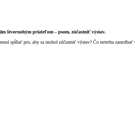
ojim štvornohým priateľom – psom, zúčastniť výstav.
sí spĺňať pes, aby sa mohol zúčastniť výstav? Čo netreba zanedbať v 