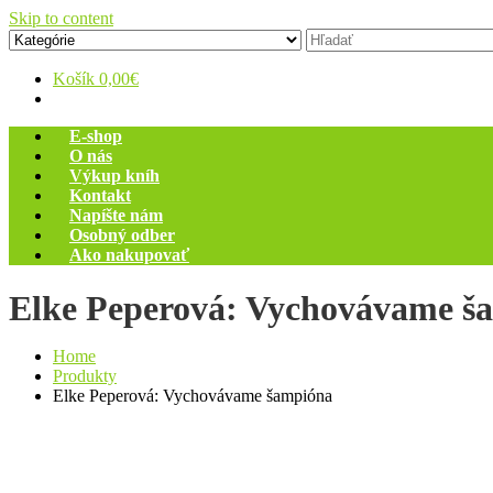
Skip to content
Zelený dom
Antikvariát
Košík
0,00€
E-shop
O nás
Výkup kníh
Kontakt
Napíšte nám
Osobný odber
Ako nakupovať
Elke Peperová: Vychovávame š
Home
Produkty
Elke Peperová: Vychovávame šampióna