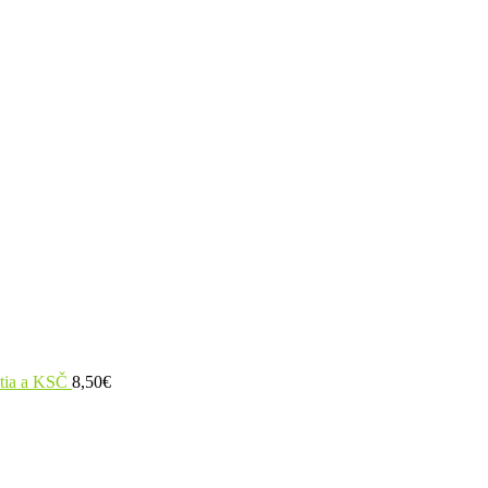
utia a KSČ
8,50
€