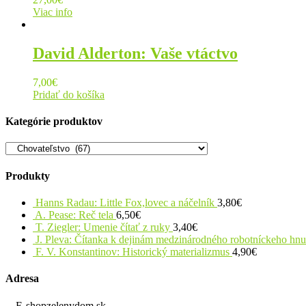
Viac info
David Alderton: Vaše vtáctvo
7,00
€
Pridať do košíka
Kategórie produktov
Produkty
Hanns Radau: Little Fox,lovec a náčelník
3,80
€
A. Pease: Reč tela
6,50
€
T. Ziegler: Umenie čítať z ruky
3,40
€
J. Pleva: Čítanka k dejinám medzinárodného robotníckeho hn
F. V. Konstantinov: Historický materializmus
4,90
€
Adresa
E-shopzelenydom.sk