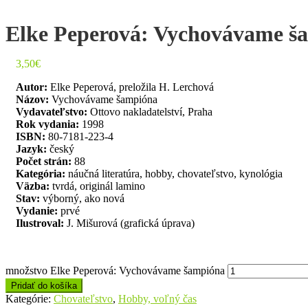
Elke Peperová: Vychovávame š
3,50
€
Autor:
Elke Peperová, preložila H. Lerchová
Názov:
Vychovávame šampióna
Vydavateľstvo:
Ottovo nakladatelství, Praha
Rok vydania:
1998
ISBN:
80-7181-223-4
Jazyk:
český
Počet strán:
88
Kategória:
náučná literatúra, hobby, chovateľstvo, kynológia
Väzba:
tvrdá, originál lamino
Stav:
výborný, ako nová
Vydanie:
prvé
Ilustroval:
J. Mišurová (grafická úprava)
množstvo Elke Peperová: Vychovávame šampióna
Pridať do košíka
Kategórie:
Chovateľstvo
,
Hobby, voľný čas