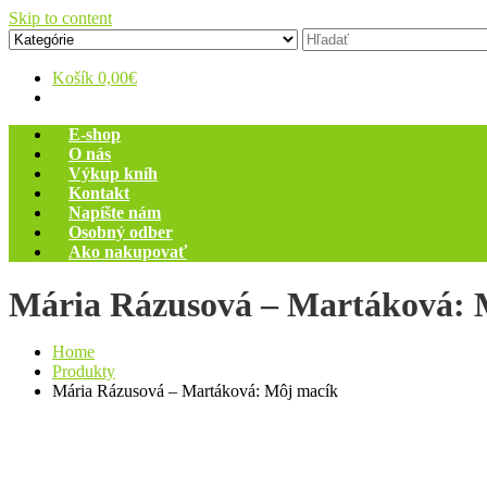
Skip to content
Zelený dom
Antikvariát
Košík
0,00€
E-shop
O nás
Výkup kníh
Kontakt
Napíšte nám
Osobný odber
Ako nakupovať
Mária Rázusová – Martáková: 
Home
Produkty
Mária Rázusová – Martáková: Môj macík