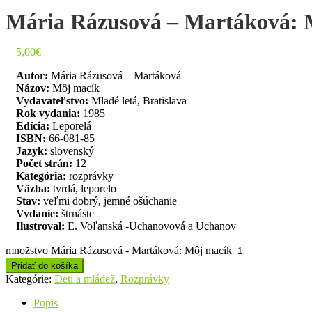
Mária Rázusová – Martáková: 
5,00
€
Autor:
Mária Rázusová – Martáková
Názov:
Môj macík
Vydavateľstvo:
Mladé letá, Bratislava
Rok vydania:
1985
Edícia:
Leporelá
ISBN:
66-081-85
Jazyk:
slovenský
Počet strán:
12
Kategória:
rozprávky
Väzba:
tvrdá, leporelo
Stav:
veľmi dobrý, jemné ošúchanie
Vydanie:
štrnáste
Ilustroval:
E. Voľanská -Uchanovová a Uchanov
množstvo Mária Rázusová - Martáková: Môj macík
Pridať do košíka
Kategórie:
Deti a mládež
,
Rozprávky
Popis