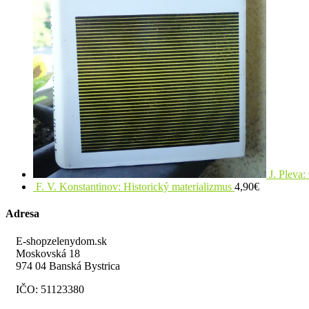
J. Pleva
F. V. Konstantinov: Historický materializmus
4,90
€
Adresa
E-shopzelenydom.sk
Moskovská 18
974 04 Banská Bystrica
IČO: 51123380