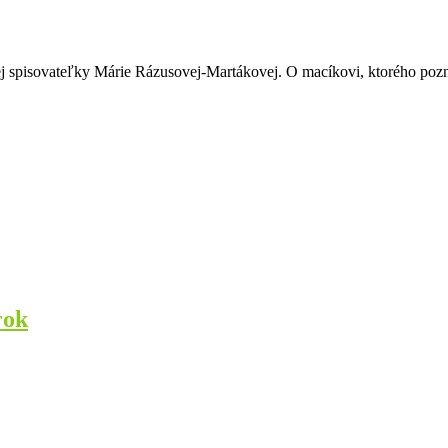
ej spisovateľky Márie Rázusovej-Martákovej. O macíkovi, ktorého pozna
rok