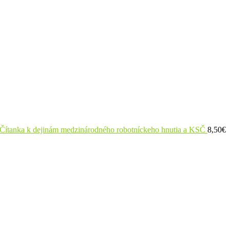
: Čítanka k dejinám medzinárodného robotníckeho hnutia a KSČ
8,50
€