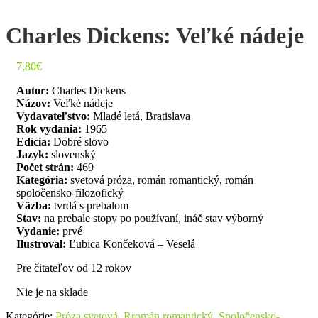
Charles Dickens: Veľké nádeje
7,80
€
Autor:
Charles Dickens
Názov:
Veľké nádeje
Vydavateľstvo:
Mladé letá, Bratislava
Rok vydania:
1965
Edícia:
Dobré slovo
Jazyk:
slovenský
Počet strán:
469
Kategória:
svetová próza, román romantický, román
spoločensko-filozofický
Väzba:
tvrdá s prebalom
Stav:
na prebale stopy po používaní, ináč stav výborný
Vydanie:
prvé
Ilustroval:
Ľubica Končeková – Veselá
Pre čitateľov od 12 rokov
Nie je na sklade
Kategórie:
Próza svetová
,
Rromán romantický
,
Spoločensko-