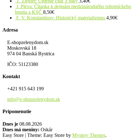
T. Ziegler: Umenie čítať z ruky
3,40
€
J. Pleva: Čítanka k dejinám medzinárodného robotníckeho
hnutia a KSČ
8,50
€
F. V. Konstantinov: Historický materializmus
4,90
€
Adresa
E-shopzelenydom.sk
Moskovská 18
974 04 Banská Bystrica
IČO: 51123380
Kontakt
+421 915 643 199
info@e-shopzelenydom.sk
Pripomenutie
Dnes je
08.08.2026
Dnes má meniny:
Oskár
Easy Store
|
Theme: Easy Store by
Mystery Themes
.