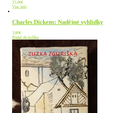
25,00
€
Viac info
Charles Dickens: Nadějné vyhlídky
3,80
€
Pridať do košíka