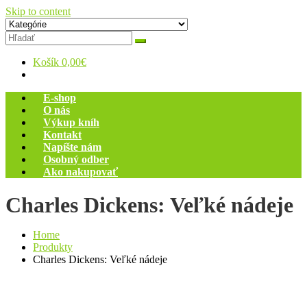
Skip to content
Zelený dom
Antikvariát
Košík
0,00€
E-shop
O nás
Výkup kníh
Kontakt
Napíšte nám
Osobný odber
Ako nakupovať
Charles Dickens: Veľké nádeje
Home
Produkty
Charles Dickens: Veľké nádeje