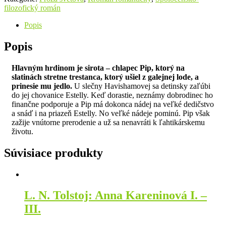
filozofický román
Popis
Popis
Hlavným hrdinom je sirota – chlapec Pip, ktorý na
slatinách stretne trestanca, ktorý ušiel z galejnej lode, a
prinesie mu jedlo.
U slečny Havishamovej sa detinsky zaľúbi
do jej chovanice Estelly. Keď dorastie, neznámy dobrodinec ho
finančne podporuje a Pip má dokonca nádej na veľké dedičstvo
a snáď i na priazeň Estelly. No veľké nádeje pominú. Pip však
zažije vnútorne prerodenie a už sa nenavráti k ľahtikárskemu
životu.
Súvisiace produkty
L. N. Tolstoj: Anna Kareninová I. –
III.