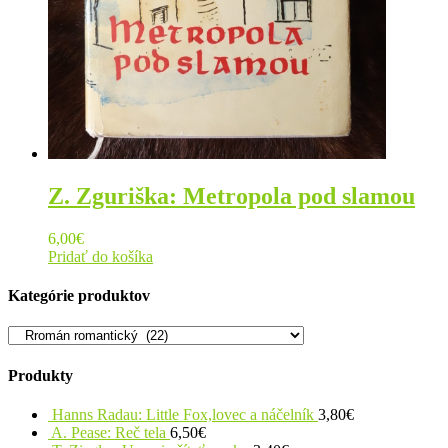
Z. Zguriška: Metropola pod slamou
6,00
€
Pridať do košíka
Kategórie produktov
Produkty
Hanns Radau: Little Fox,lovec a náčelník
3,80
€
A. Pease: Reč tela
6,50
€