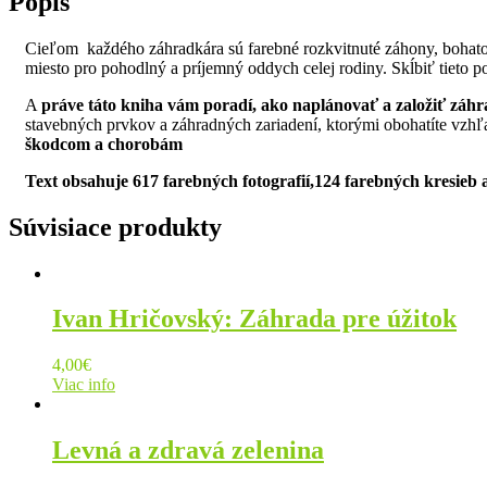
Popis
Cieľom každého záhradkára sú farebné rozkvitnuté záhony, bohato 
miesto pro pohodlný a príjemný oddych celej rodiny. Skĺbiť tieto po
A
práve táto kniha vám poradí, ako naplánovať a založiť záhr
stavebných prvkov a záhradných zariadení, ktorými obohatíte vzh
škodcom a chorobám
Text obsahuje 617 farebných fotografií,124 farebných kresieb
Súvisiace produkty
Ivan Hričovský: Záhrada pre úžitok
4,00
€
Viac info
Levná a zdravá zelenina