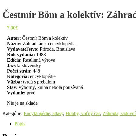
Čestmír Böm a kolektív: Záhra
7,00
€
Autor:
Čestmír Böm a kolektív
Názov:
Záhradkárska encyklopédia
Vydavateľstvo:
Príroda, Bratislava
Rok vydania:
1988
Edícia:
Rastlinná výrova
Jazyk:
slovenský
Počet strán:
448
Kategória:
encyklopédie
Väzba:
tvrdá s prebalom
Stav:
výborný, kniha nebola používaná
Vydanie:
prvé
Nie je na sklade
Kategórie:
Encyklopédie, atlasy
,
Hobby, voľný čas
,
Záhrada, sadovní
Popis