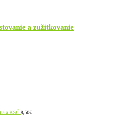
tovanie a zužitkovanie
utia a KSČ
8,50
€