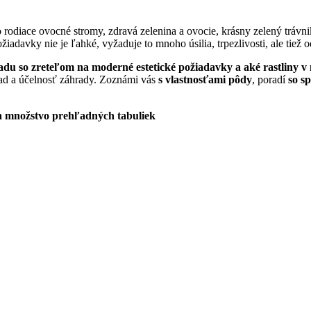
rodiace ovocné stromy, zdravá zelenina a ovocie, krásny zelený trávn
žiadavky nie je ľahké, vyžaduje to mnoho úsilia, trpezlivosti, ale tiež 
adu so zreteľom na moderné estetické požiadavky a aké rastliny 
ľad a účelnosť záhrady. Zoznámi vás
s vlastnosťami pôdy
, poradí
so s
 a množstvo prehľadných tabuliek