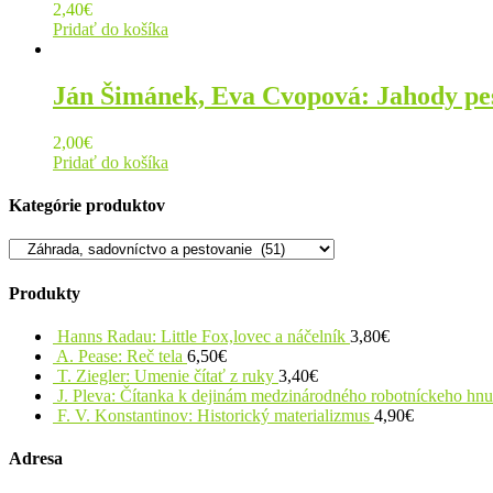
2,40
€
Pridať do košíka
Ján Šimánek, Eva Cvopová: Jahody pes
2,00
€
Pridať do košíka
Kategórie produktov
Produkty
Hanns Radau: Little Fox,lovec a náčelník
3,80
€
A. Pease: Reč tela
6,50
€
T. Ziegler: Umenie čítať z ruky
3,40
€
J. Pleva: Čítanka k dejinám medzinárodného robotníckeho hn
F. V. Konstantinov: Historický materializmus
4,90
€
Adresa