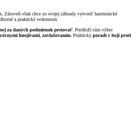
ik. Zároveň však chce zo svojej záhrady vytvoriť harmonické
odborné a praktické vedomosti.
v nej za daných podmienok pestovať
. Predloží vám výber
právnymi hnojivami
,
zavlažovaním
. Prakticky
poradí v boji proti