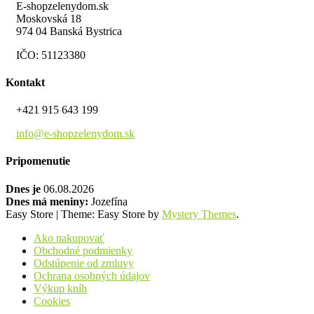
E-shopzelenydom.sk
Moskovská 18
974 04 Banská Bystrica
IČO: 51123380
Kontakt
+421 915 643 199
info@e-shopzelenydom.sk
Pripomenutie
Dnes je
06.08.2026
Dnes má meniny:
Jozefína
Easy Store
|
Theme: Easy Store by
Mystery Themes
.
Ako nakupovať
Obchodné podmienky
Odstúpenie od zmluvy
Ochrana osobných údajov
Výkup kníh
Cookies