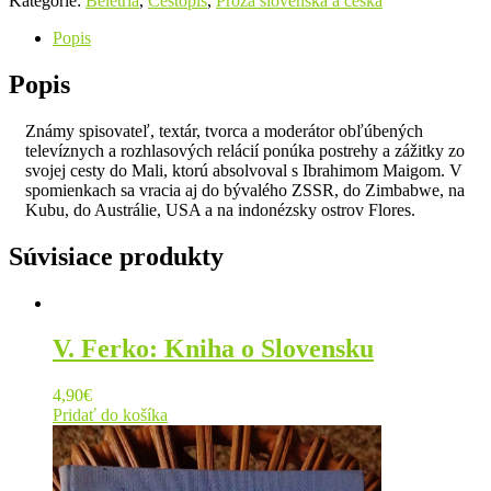
Kategórie:
Beletria
,
Cestopis
,
Próza slovenská a česká
Popis
Popis
Známy spisovateľ, textár, tvorca a moderátor obľúbených
televíznych a rozhlasových relácií ponúka postrehy a zážitky zo
svojej cesty do Mali, ktorú absolvoval s Ibrahimom Maigom. V
spomienkach sa vracia aj do bývalého ZSSR, do Zimbabwe, na
Kubu, do Austrálie, USA a na indonézsky ostrov Flores.
Súvisiace produkty
V. Ferko: Kniha o Slovensku
4,90
€
Pridať do košíka