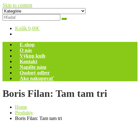
Skip to content
Zelený dom
Antikvariát
Košík
0,00€
E-shop
O nás
Výkup kníh
Kontakt
Napíšte nám
Osobný odber
Ako nakupovať
Boris Filan: Tam tam tri
Home
Produkty
Boris Filan: Tam tam tri