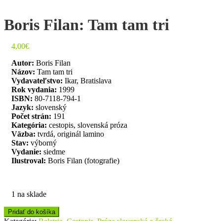
Boris Filan: Tam tam tri
4,00
€
Autor:
Boris Filan
Názov:
Tam tam tri
Vydavateľstvo:
Ikar, Bratislava
Rok vydania:
1999
ISBN:
80-7118-794-1
Jazyk:
slovenský
Počet strán:
191
Kategória:
cestopis, slovenská próza
Väzba:
tvrdá, originál lamino
Stav:
výborný
Vydanie:
siedme
Ilustroval:
Boris Filan (fotografie)
1 na sklade
Pridať do košíka