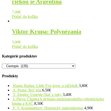
riekou je Argentína
7,00
€
Pridať do košíka
Viktor Krupa: Polynézania
5,00
€
Pridať do košíka
Kategórie produktov
Produkty
Hanns Radau: Little Fox,lovec a náčelník
3,80
€
A. Pease: Reč tela
6,50
€
T. Ziegler: Umenie čítať z ruky
3,40
€
J. Pleva: Čítanka k dejinám medzinárodného robotníckeho
hnutia a KSČ
8,50
€
F. V. Konstantinov: Historický materializmus
4,90
€