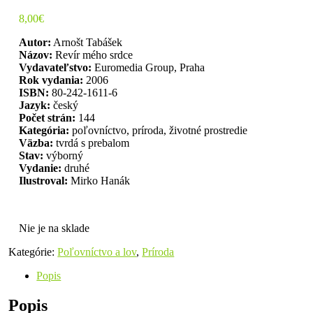
8,00
€
Autor:
Arnošt Tabášek
Názov:
Revír mého srdce
Vydavateľstvo:
Euromedia Group, Praha
Rok vydania:
2006
ISBN:
80-242-1611-6
Jazyk:
český
Počet strán:
144
Kategória:
poľovníctvo, príroda, životné prostredie
Väzba:
tvrdá s prebalom
Stav:
výborný
Vydanie:
druhé
Ilustroval:
Mirko Hanák
Nie je na sklade
Kategórie:
Poľovníctvo a lov
,
Príroda
Popis
Popis