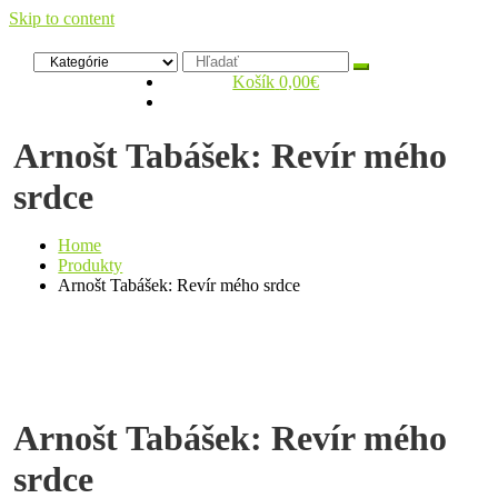
Skip to content
Zelený dom
Antikvariát
Košík
0,00€
Arnošt Tabášek: Revír mého
srdce
Home
Produkty
Arnošt Tabášek: Revír mého srdce
Arnošt Tabášek: Revír mého
srdce