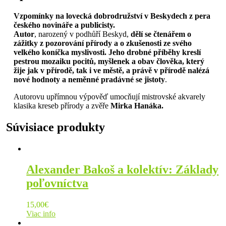
Vzpomínky na lovecká dobrodružství v Beskydech z pera
českého novináře a publicisty.
Autor
, narozený v podhůří Beskyd,
dělí se čtenářem o
zážitky z pozorování přírody a o zkušenosti ze svého
velkého koníčka myslivosti. Jeho drobné příběhy kreslí
pestrou mozaiku pocitů, myšlenek a obav člov
ěka, který
žije jak v přírodě, tak i ve městě, a právě v přírodě nalézá
nové hodnoty a neměnné pradávné
se
jistoty
.
Autorovu upřímnou výpověď umocňují mistrovské akvarely
klasika kreseb přírody a zvěře
Mirka Hanáka.
Súvisiace produkty
Alexander Bakoš a kolektív: Základy
poľovníctva
15,00
€
Viac info