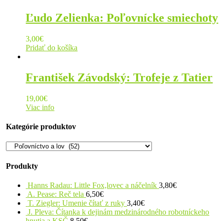
Ľudo Zelienka: Poľovnícke smiechoty
3,00
€
Pridať do košíka
František Závodský: Trofeje z Tatier
19,00
€
Viac info
Kategórie produktov
Produkty
Hanns Radau: Little Fox,lovec a náčelník
3,80
€
A. Pease: Reč tela
6,50
€
T. Ziegler: Umenie čítať z ruky
3,40
€
J. Pleva: Čítanka k dejinám medzinárodného robotníckeho
hnutia a KSČ
8,50
€