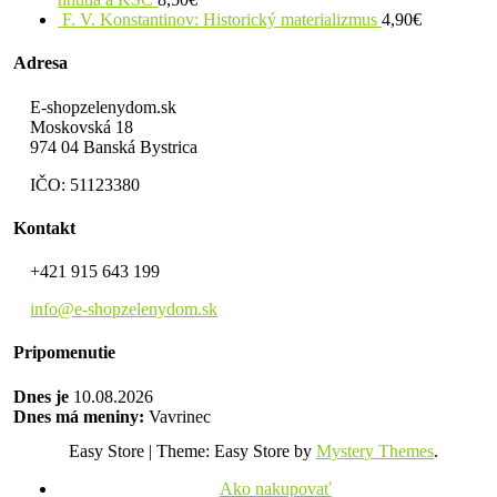
F. V. Konstantinov: Historický materializmus
4,90
€
Adresa
E-shopzelenydom.sk
Moskovská 18
974 04 Banská Bystrica
IČO: 51123380
Kontakt
+421 915 643 199
info@e-shopzelenydom.sk
Pripomenutie
Dnes je
10.08.2026
Dnes má meniny:
Vavrinec
Easy Store
|
Theme: Easy Store by
Mystery Themes
.
Ako nakupovať