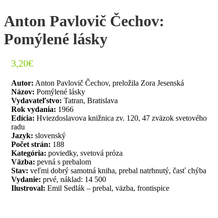
Anton Pavlovič Čechov:
Pomýlené lásky
3,20
€
Autor:
Anton Pavlovič Čechov, preložila Zora Jesenská
Názov:
Pomýlené lásky
Vydavateľstvo:
Tatran, Bratislava
Rok vydania:
1966
Edícia:
Hviezdoslavova knižnica zv. 120, 47 zväzok svetového
radu
Jazyk:
slovenský
Počet strán:
188
Kategória:
poviedky, svetová próza
Väzba:
pevná s prebalom
Stav:
veľmi dobrý samotná kniha, prebal natrhnutý, časť chýba
Vydanie:
prvé, náklad: 14 500
Ilustroval:
Emil Sedlák – prebal, väzba, frontispice