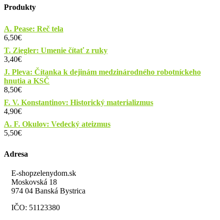
Produkty
A. Pease: Reč tela
6,50
€
T. Ziegler: Umenie čítať z ruky
3,40
€
J. Pleva: Čítanka k dejinám medzinárodného robotníckeho
hnutia a KSČ
8,50
€
F. V. Konstantinov: Historický materializmus
4,90
€
A. F. Okulov: Vedecký ateizmus
5,50
€
Adresa
E-shopzelenydom.sk
Moskovská 18
974 04 Banská Bystrica
IČO: 51123380