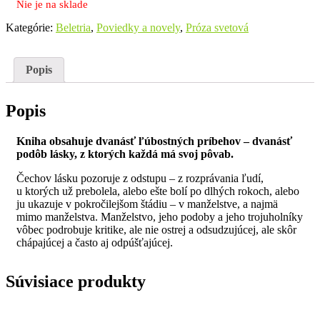
Nie je na sklade
Kategórie:
Beletria
,
Poviedky a novely
,
Próza svetová
Popis
Popis
Kniha obsahuje dvanásť ľúbostných príbehov – dvanásť
podôb lásky, z ktorých každá má svoj pôvab.
Čechov lásku pozoruje z odstupu – z rozprávania ľudí,
u ktorých už prebolela, alebo ešte bolí po dlhých rokoch, alebo
ju ukazuje v pokročilejšom štádiu – v manželstve, a najmä
mimo manželstva. Manželstvo, jeho podoby a jeho trojuholníky
vôbec podrobuje kritike, ale nie ostrej a odsudzujúcej, ale skôr
chápajúcej a často aj odpúšťajúcej.
Súvisiace produkty