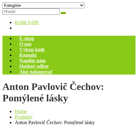
Skip
Zelený dom
Antikvariát
to
content
Košík
0,00€
E-shop
O nás
Výkup kníh
Kontakt
Napíšte nám
Osobný odber
Ako nakupovať
Anton Pavlovič Čechov:
Pomýlené lásky
Home
Produkty
Anton Pavlovič Čechov: Pomýlené lásky