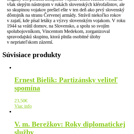
však slepým nástrojom v rukách slovenských klérofašistov, ale
so skupinou vojakov prešiel ešte v ten deň ako prvý slovenský
dôstojník na stranu Červenej armády. Strávil niekoľko rokov
v zajatí, kde písal letáky a výzvy slovenským vojakom. V roku
1944 sa vrátil domov, na Slovensko, a spolu so svojím
spolubojovníkom, Vincentom Medekom, zorganizoval
spravodajskú skupinu, ktorá plnila osobitné úlohy
v nepriateľskom zázemí.
Súvisiace produkty
Ernest Bielik: Partizánsky veliteľ
spomína
23,50
€
Viac info
V. m. Berežkov: Roky diplomatickej
služby