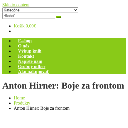
Skip to content
Zelený dom
Antikvariát
Košík
0,00€
E-shop
O nás
Výkup kníh
Kontakt
Napíšte nám
Osobný odber
Ako nakupovať
Anton Hirner: Boje za frontom
Home
Produkty
Anton Hirner: Boje za frontom