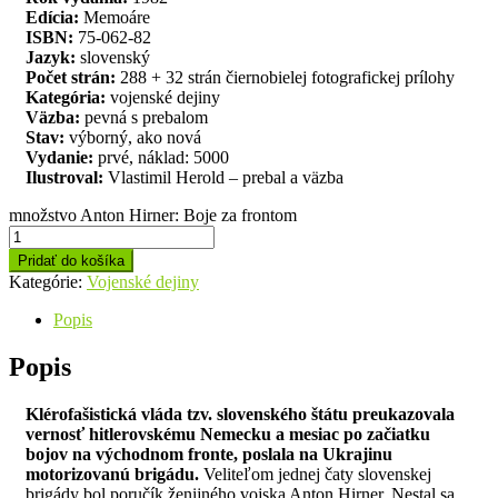
Edícia:
Memoáre
ISBN:
75-062-82
Jazyk:
slovenský
Počet strán:
288 + 32 strán čiernobielej fotografickej prílohy
Kategória:
vojenské dejiny
Väzba:
pevná s prebalom
Stav:
výborný, ako nová
Vydanie:
prvé, náklad: 5000
Ilustroval:
Vlastimil Herold – prebal a väzba
množstvo Anton Hirner: Boje za frontom
Pridať do košíka
Kategórie:
Vojenské dejiny
Popis
Popis
Klérofašistická vláda tzv. slovenského štátu preukazovala
vernosť hitlerovskému Nemecku a mesiac po začiatku
bojov na východnom fronte, poslala na Ukrajinu
motorizovanú brigádu.
Veliteľom jednej čaty slovenskej
brigády bol poručík ženijného vojska Anton Hirner. Nestal sa