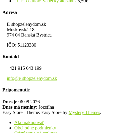
A. F. Okulov: Vedecký ateizmus
5,50
€
Adresa
E-shopzelenydom.sk
Moskovská 18
974 04 Banská Bystrica
IČO: 51123380
Kontakt
+421 915 643 199
info@e-shopzelenydom.sk
Pripomenutie
Dnes je
06.08.2026
Dnes má meniny:
Jozefína
Easy Store
|
Theme: Easy Store by
Mystery Themes
.
Ako nakupovať
Obchodné podmienky