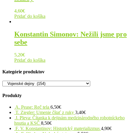
4,60
€
Pridať do košíka
Konstantin Simonov: Nežili jsme pro
sebe
5,20
€
Pridať do košíka
Kategórie produktov
Produkty
A. Pease: Reč tela
6,50
€
T. Ziegler: Umenie čítať z ruky
3,40
€
J. Pleva: Čítanka k dejinám medzinárodného robotníckeho
hnutia a KSČ
8,50
€
F. V. Konstantinov: Historický materializmus
4,90
€