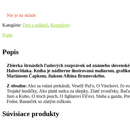
Nie je na sklade
Kategórie:
Deti a mládež
,
Rozprávky
Popis
Popis
Zbierka štrnástich ľudových rozprávok od známeho slovenské
Habovštiaka. Kniha je nádherne ilustrovaná maliarom, grafik
Mariánom Čapkom, žiakom Albína Brunovského.
Z obsahu:
Ako sa valasi prekárali, Veselý Paľo, O Vinckovi, čo roz
Trojaké husličky, Ako platil sudca za sliepky, Zlaté zvončeky, Bača 
Juro a Kubo, O troch psoch, O figliarovi Fiľovi, Sluha a gazda, Pr
Fedor, Baranček so zlatým rožkom.
Súvisiace produkty