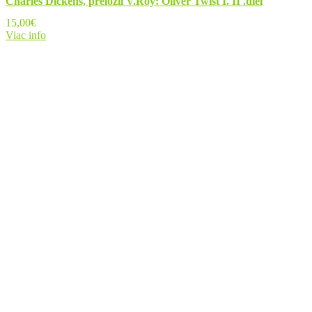
Charles Dickens, preložil V.Roy: Oliver Twist I. II .diel
15,00
€
Viac info