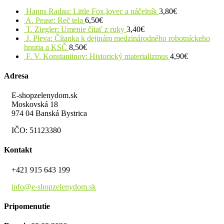
Hanns Radau: Little Fox,lovec a náčelník
3,80
€
A. Pease: Reč tela
6,50
€
T. Ziegler: Umenie čítať z ruky
3,40
€
J. Pleva: Čítanka k dejinám medzinárodného robotníckeho
hnutia a KSČ
8,50
€
F. V. Konstantinov: Historický materializmus
4,90
€
Adresa
E-shopzelenydom.sk
Moskovská 18
974 04 Banská Bystrica
IČO: 51123380
Kontakt
+421 915 643 199
info@e-shopzelenydom.sk
Pripomenutie