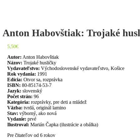
Anton Habovštiak: Trojaké husl
5,50
€
Autor:
Anton Habovštiak
Názov:
Trojaké husličky
Vydavateľstvo:
Východoslovenské vydavateľstvo, Košice
Rok vydania:
1991
Edícia:
Otvor sa, rozprávka
ISBN:
80-85174-53-7
Jazyk:
slovenský
Počet strán:
96
Kategória:
rozprávky, pre deti a mládež
Väzba:
tvrdá, originál lamino
Stav:
výborný, ako nová
Vydanie:
prvé
Ilustroval:
Marián Čapka (ilustrácie a obálka)
Pre čitateľov od 6 rokov