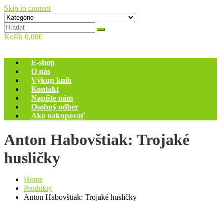
Skip to content
Zelený dom
Antikvariát
Košík
0,00€
E-shop
O nás
Výkup kníh
Kontakt
Napíšte nám
Osobný odber
Ako nakupovať
Anton Habovštiak: Trojaké
husličky
Home
Produkty
Anton Habovštiak: Trojaké husličky