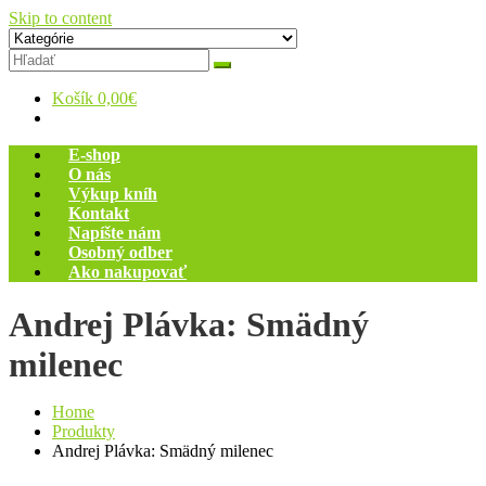
Skip to content
Zelený dom
Antikvariát
Košík
0,00€
E-shop
O nás
Výkup kníh
Kontakt
Napíšte nám
Osobný odber
Ako nakupovať
Andrej Plávka: Smädný
milenec
Home
Produkty
Andrej Plávka: Smädný milenec