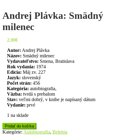
Andrej Plávka: Smädný
milenec
2,00
€
Autor:
Andrej Plávka
Názov:
Smädný milenec
Vydavateľstvo:
Smena, Bratislava
Rok vydania:
1974
Edícia:
Máj zv. 227
Jazyk:
slovenský
Počet strán:
456
Kategória:
autobiografia,
Väzba:
tvrdá s prebalom
Stav:
veľmi dobrý, v knihe je napísaný dátum
Vydanie:
prvé
1 na sklade
Pridať do košíka
Kategórie:
Autobiografia
,
Beletria