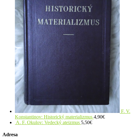
F. V.
Konstantinov: Historický materializmus
4,90
€
A. F. Okulov: Vedecký ateizmus
5,50
€
Adresa