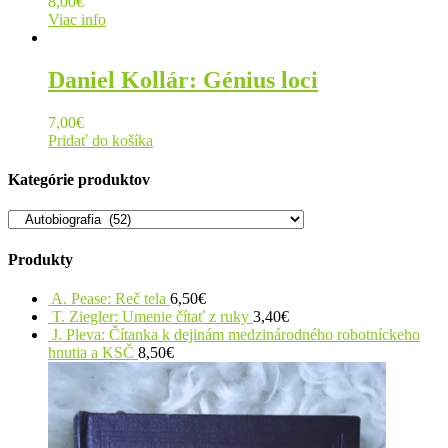
8,00
€
Viac info
Daniel Kollár: Génius loci
7,00
€
Pridať do košíka
Kategórie produktov
Produkty
A. Pease: Reč tela
6,50
€
T. Ziegler: Umenie čítať z ruky
3,40
€
J. Pleva: Čítanka k dejinám medzinárodného robotníckeho
hnutia a KSČ
8,50
€