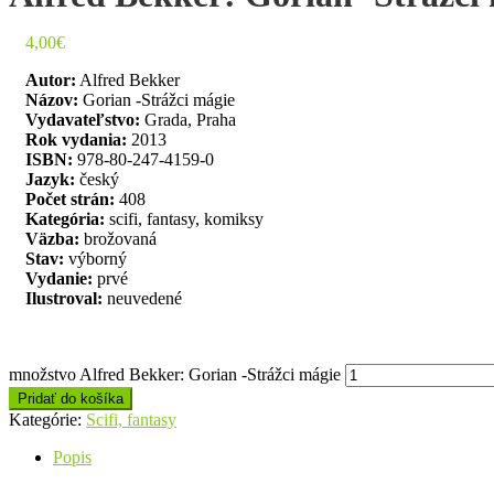
4,00
€
Autor:
Alfred Bekker
Názov:
Gorian -Strážci mágie
Vydavateľstvo:
Grada, Praha
Rok vydania:
2013
ISBN:
978-80-247-4159-0
Jazyk:
český
Počet strán:
408
Kategória:
scifi, fantasy, komiksy
Väzba:
brožovaná
Stav:
výborný
Vydanie:
prvé
Ilustroval:
neuvedené
množstvo Alfred Bekker: Gorian -Strážci mágie
Pridať do košíka
Kategórie:
Scifi, fantasy
Popis