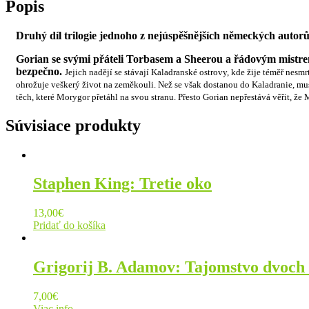
Popis
Druhý díl trilogie jednoho z nejúspěšnějších německých autorů
Gorian se svými přáteli Torbasem a Sheerou a řádovým mistr
bezpečno.
Jejich nadějí se stávají Kaladranské ostrovy, kde žije téměř ne
ohrožuje veškerý život na zeměkouli. Než se však dostanou do Kaladranie, musí 
těch, které Morygor přetáhl na svou stranu. Přesto Gorian nepřestává věřit, ž
Súvisiace produkty
Staphen King: Tretie oko
13,00
€
Pridať do košíka
Grigorij B. Adamov: Tajomstvo dvoch
7,00
€
Viac info