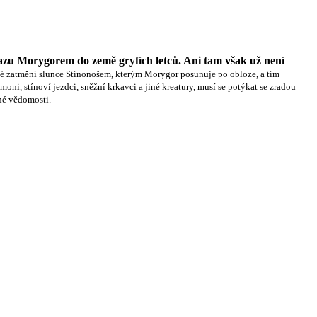
zu Morygorem do země gryfích letců. Ani tam však už není
plné zatmění slunce Stínonošem, kterým Morygor posunuje po obloze, a tím
ni, stínoví jezdci, sněžní krkavci a jiné kreatury, musí se potýkat se zradou
bné vědomosti.