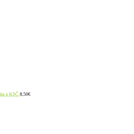
utia a KSČ
8,50
€