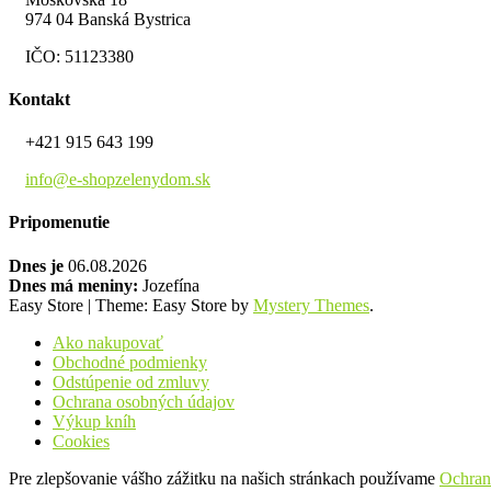
974 04 Banská Bystrica
IČO: 51123380
Kontakt
+421 915 643 199
info@e-shopzelenydom.sk
Pripomenutie
Dnes je
06.08.2026
Dnes má meniny:
Jozefína
Easy Store
|
Theme: Easy Store by
Mystery Themes
.
Ako nakupovať
Obchodné podmienky
Odstúpenie od zmluvy
Ochrana osobných údajov
Výkup kníh
Cookies
Pre zlepšovanie vášho zážitku na našich stránkach používame
Ochran