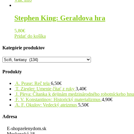
Stephen King: Geraldova hra
5,80
€
Pridať do košíka
Kategórie produktov
Produkty
A. Pease: Reč tela
6,50
€
T. Ziegler: Umenie čítať z ruky
3,40
€
J. Pleva: Čítanka k dejinám medzinárodného robotníckeho hn
F. V. Konstantinov: Historický materializmus
4,90
€
A. F. Okulov: Vedecký ateizmus
5,50
€
Adresa
E-shopzelenydom.sk
Moskovská 18