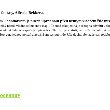
 fantasy, Alfreda Bekkera.
em Thondarilem je nucen uprchnout před krutým vládcem říše mra
smrtelný národ, vládnoucí mocnou magií. Ta snad jako jediná je schopna odvrátit ú
zdolat řadu nebezpečných překážek. Ohrožují je smrtoši, netopýří lidé, ohniví démo
e Morygora jednou porazí, a neváhá ani sestoupit do Říše ducha, aby načerpal potře
 oceánov