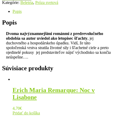
Kategórie:
Beletria
,
Próza svetová
Popis
Popis
Dvoma najvýznamnejšími románmi z predrevolučného
obdobia sa autor uviedol ako letopisec šľachty
, jej
duchovného a hospodárskeho úpadku. Vidí, že táto
spoločenská vrstva stratila životné sily i šľachetné ciele a preto
ojedinelé pokusy jej predstaviteľov nájsť východisko sa končia
neúspešne….
Súvisiace produkty
Erich Maria Remarque: Noc v
Lisabone
4,70
€
Pridať do košíka