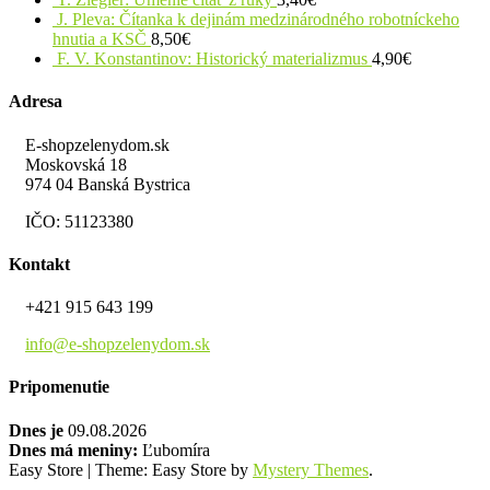
J. Pleva: Čítanka k dejinám medzinárodného robotníckeho
hnutia a KSČ
8,50
€
F. V. Konstantinov: Historický materializmus
4,90
€
Adresa
E-shopzelenydom.sk
Moskovská 18
974 04 Banská Bystrica
IČO: 51123380
Kontakt
+421 915 643 199
info@e-shopzelenydom.sk
Pripomenutie
Dnes je
09.08.2026
Dnes má meniny:
Ľubomíra
Easy Store
|
Theme: Easy Store by
Mystery Themes
.