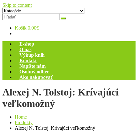
Skip to content
Zelený dom
Antikvariát
Košík
0,00€
E-shop
O nás
Výkup kníh
Kontakt
Napíšte nám
Osobný odber
Ako nakupovať
Alexej N. Tolstoj: Krívajúci
veľkomožný
Home
Produkty
Alexej N. Tolstoj: Krívajúci veľkomožný