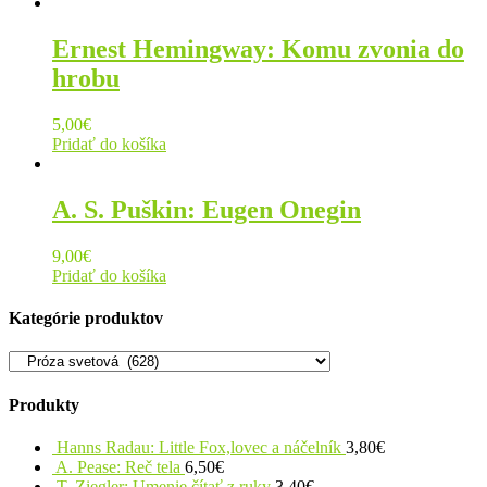
Ernest Hemingway: Komu zvonia do
hrobu
5,00
€
Pridať do košíka
A. S. Puškin: Eugen Onegin
9,00
€
Pridať do košíka
Kategórie produktov
Produkty
Hanns Radau: Little Fox,lovec a náčelník
3,80
€
A. Pease: Reč tela
6,50
€
T. Ziegler: Umenie čítať z ruky
3,40
€