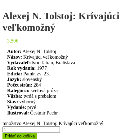
Alexej N. Tolstoj: Krívajúci
veľkomožný
3,50
€
Autor:
Alexej N. Tolstoj
Názov:
Krívajúci veľkomožný
Vydavateľstvo:
Tatran, Bratislava
Rok vydania:
1977
Edícia:
Pamír, zv. 23.
Jazyk:
slovenský
Počet strán:
284
Kategória:
svetová próza
Väzba:
tvrdá s prebalom
Stav:
výborný
Vydanie:
prvé
Ilustroval:
Čestmír Pechr
množstvo Alexej N. Tolstoj: Krívajúci veľkomožný
Pridať do košíka