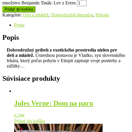
množstvo Benjamín Tinák: Lev z Ereru
Pridať do košíka
Kategórie:
Deti a mládež
,
Dobrodružná literatúra
,
Príroda
Popis
Popis
Dobrodružný príbeh z exotického prostredia nielen pre
deti a mládež.
Ústrednou postavou je Vladko, syn slovenského
lekára, ktorý počas pobytu v Etiopii zapisuje svoje postrehy a
zážitky…
Súvisiace produkty
Jules Verne: Dom na paru
6,20
€
Pridať do košíka