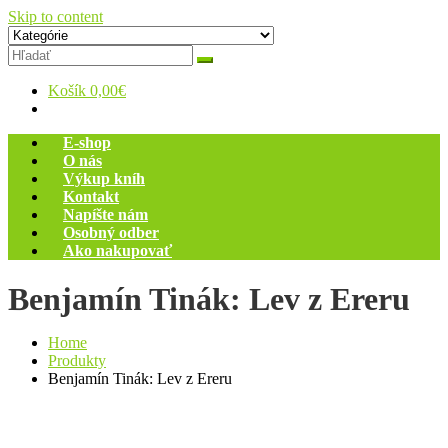
Skip to content
Zelený dom
Antikvariát
Košík
0,00€
E-shop
O nás
Výkup kníh
Kontakt
Napíšte nám
Osobný odber
Ako nakupovať
Benjamín Tinák: Lev z Ereru
Home
Produkty
Benjamín Tinák: Lev z Ereru