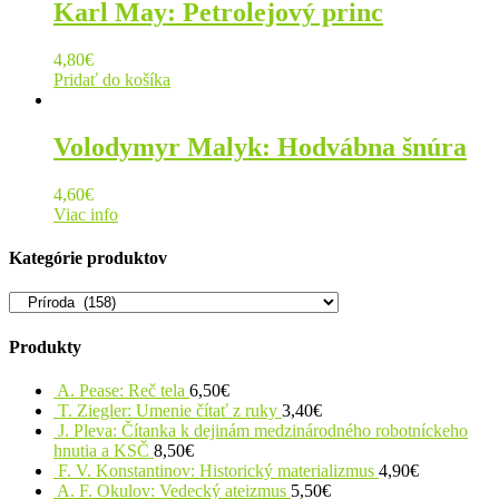
Karl May: Petrolejový princ
4,80
€
Pridať do košíka
Volodymyr Malyk: Hodvábna šnúra
4,60
€
Viac info
Kategórie produktov
Produkty
A. Pease: Reč tela
6,50
€
T. Ziegler: Umenie čítať z ruky
3,40
€
J. Pleva: Čítanka k dejinám medzinárodného robotníckeho
hnutia a KSČ
8,50
€
F. V. Konstantinov: Historický materializmus
4,90
€
A. F. Okulov: Vedecký ateizmus
5,50
€