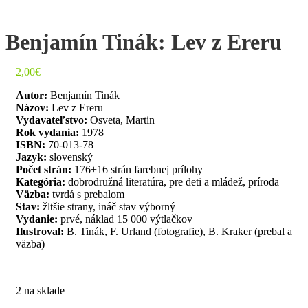
Benjamín Tinák: Lev z Ereru
2,00
€
Autor:
Benjamín Tinák
Názov:
Lev z Ereru
Vydavateľstvo:
Osveta, Martin
Rok vydania:
1978
ISBN:
70-013-78
Jazyk:
slovenský
Počet strán:
176+16 strán farebnej prílohy
Kategória:
dobrodružná literatúra, pre deti a mládež, príroda
Väzba:
tvrdá s prebalom
Stav:
žltšie strany, ináč stav výborný
Vydanie:
prvé, náklad 15 000 výtlačkov
Ilustroval:
B. Tinák, F. Urland (fotografie), B. Kraker (prebal a
väzba)
2 na sklade