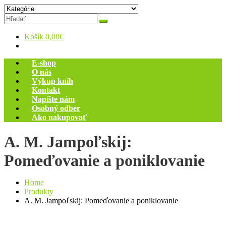
Skip
Zelený dom
Antikvariát
to
content
Košík
0,00€
E-shop
O nás
Výkup kníh
Kontakt
Napíšte nám
Osobný odber
Ako nakupovať
A. M. Jampoľskij:
Pomeďovanie a poniklovanie
Home
Produkty
A. M. Jampoľskij: Pomeďovanie a poniklovanie