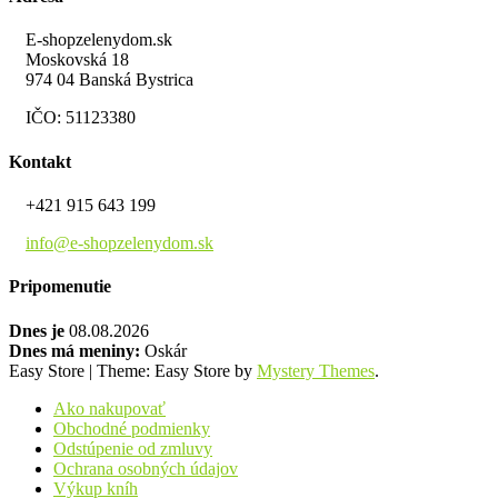
E-shopzelenydom.sk
Moskovská 18
974 04 Banská Bystrica
IČO: 51123380
Kontakt
+421 915 643 199
info@e-shopzelenydom.sk
Pripomenutie
Dnes je
08.08.2026
Dnes má meniny:
Oskár
Easy Store
|
Theme: Easy Store by
Mystery Themes
.
Ako nakupovať
Obchodné podmienky
Odstúpenie od zmluvy
Ochrana osobných údajov
Výkup kníh