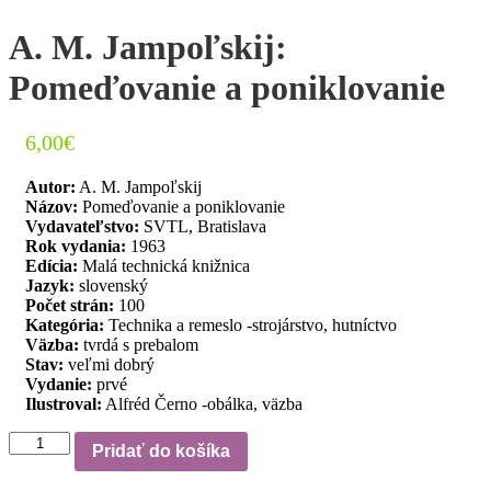
A. M. Jampoľskij:
Pomeďovanie a poniklovanie
6,00
€
Autor:
A. M. Jampoľskij
Názov:
Pomeďovanie a poniklovanie
Vydavateľstvo:
SVTL, Bratislava
Rok vydania:
1963
Edícia:
Malá technická knižnica
Jazyk:
slovenský
Počet strán:
100
Kategória:
Technika a remeslo -strojárstvo, hutníctvo
Väzba:
tvrdá s prebalom
Stav:
veľmi dobrý
Vydanie:
prvé
Ilustroval:
Alfréd Černo -obálka, väzba
množstvo
Pridať do košíka
A.
M.