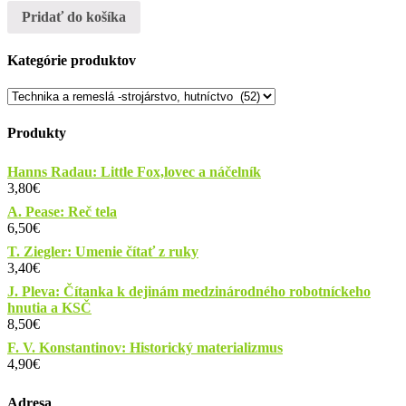
Pridať do košíka
Kategórie produktov
Produkty
Hanns Radau: Little Fox,lovec a náčelník
3,80
€
A. Pease: Reč tela
6,50
€
T. Ziegler: Umenie čítať z ruky
3,40
€
J. Pleva: Čítanka k dejinám medzinárodného robotníckeho
hnutia a KSČ
8,50
€
F. V. Konstantinov: Historický materializmus
4,90
€
Adresa