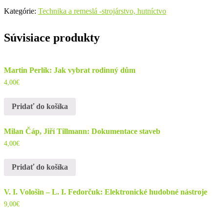
Jampoľskij:
Kategórie:
Technika a remeslá -strojárstvo, hutníctvo
Pomeďovanie
a
poniklovanie
Súvisiace produkty
Martin Perlík: Jak vybrat rodinný dům
4,00
€
Pridať do košíka
Milan Čáp, Jiří Tillmann: Dokumentace staveb
4,00
€
Pridať do košíka
V. I. Vološin – L. I. Fedorčuk: Elektronické hudobné nástroje
9,00
€