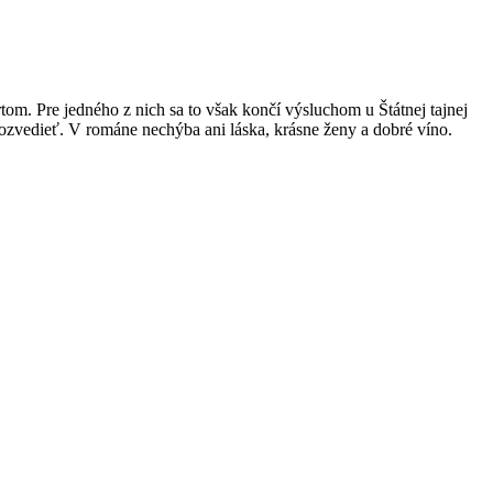
tom. Pre jedného z nich sa to však končí výsluchom u Štátnej tajnej
dozvedieť. V románe nechýba ani láska, krásne ženy a dobré víno.