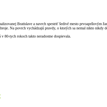
lizovanej Bratislave a navrch spestriť šedivé mesto prvoaprílovým žar
zbroje. Na povrch vychádzajú pravdy, o ktorých sa nemal nikto nikdy 
 v 80-tych rokoch takto neradostne dospievala.
r