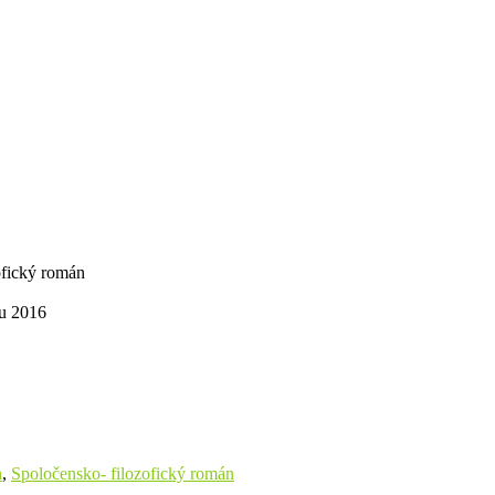
ofický román
ku 2016
n
,
Spoločensko- filozofický román