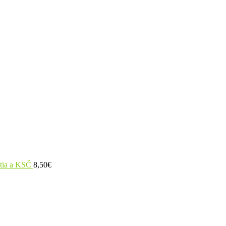
utia a KSČ
8,50
€