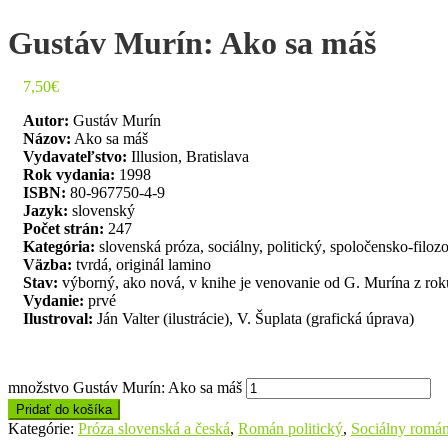
Gustáv Murín: Ako sa máš
7,50
€
Autor:
Gustáv Murín
Názov:
Ako sa máš
Vydavateľstvo:
Illusion, Bratislava
Rok vydania:
1998
ISBN:
80-967750-4-9
Jazyk:
slovenský
Počet strán:
247
Kategória:
slovenská próza, sociálny, politický, spoločensko-filoz
Väzba:
tvrdá, originál lamino
Stav:
výborný, ako nová, v knihe je venovanie od G. Murína z ro
Vydanie:
prvé
Ilustroval:
Ján Valter (ilustrácie), V. Šuplata (grafická úprava)
množstvo Gustáv Murín: Ako sa máš
Pridať do košíka
Kategórie:
Próza slovenská a česká
,
Román politický
,
Sociálny romá