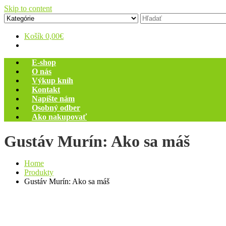
Skip to content
Zelený dom
Antikvariát
Košík
0,00€
E-shop
O nás
Výkup kníh
Kontakt
Napíšte nám
Osobný odber
Ako nakupovať
Gustáv Murín: Ako sa máš
Home
Produkty
Gustáv Murín: Ako sa máš