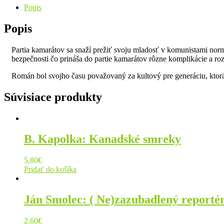
Popis
Popis
Partia kamarátov sa snaží prežiť svoju mladosť v komunistami norma
bezpečnosti čo prináša do partie kamarátov rôzne komplikácie a ro
Román bol svojho času považovaný za kultový pre generáciu, ktorá
Súvisiace produkty
B. Kapolka: Kanadské smreky
5,80
€
Pridať do košíka
Ján Smolec: ( Ne)zazubadlený reporté
2,60
€