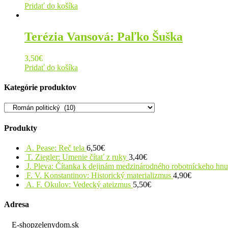
Pridať do košíka
Terézia Vansová: Paľko Šuška
3,50
€
Pridať do košíka
Kategórie produktov
Produkty
A. Pease: Reč tela
6,50
€
T. Ziegler: Umenie čítať z ruky
3,40
€
J. Pleva: Čítanka k dejinám medzinárodného robotníckeho hn
F. V. Konstantinov: Historický materializmus
4,90
€
A. F. Okulov: Vedecký ateizmus
5,50
€
Adresa
E-shopzelenydom.sk