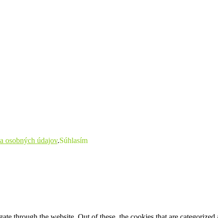
a osobných údajov
.
Súhlasím
e through the website. Out of these, the cookies that are categorized a