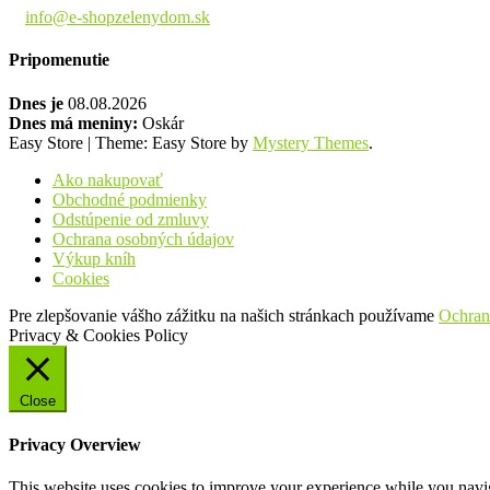
info@e-shopzelenydom.sk
Pripomenutie
Dnes je
08.08.2026
Dnes má meniny:
Oskár
Easy Store
|
Theme: Easy Store by
Mystery Themes
.
Ako nakupovať
Obchodné podmienky
Odstúpenie od zmluvy
Ochrana osobných údajov
Výkup kníh
Cookies
Pre zlepšovanie vášho zážitku na našich stránkach používame
Ochran
Privacy & Cookies Policy
Close
Privacy Overview
This website uses cookies to improve your experience while you navigat