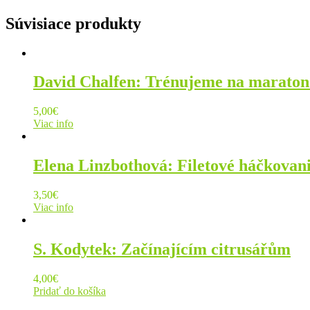
Súvisiace produkty
David Chalfen: Trénujeme na maraton
5,00
€
Viac info
Elena Linzbothová: Filetové háčkovan
3,50
€
Viac info
S. Kodytek: Začínajícím citrusářům
4,00
€
Pridať do košíka