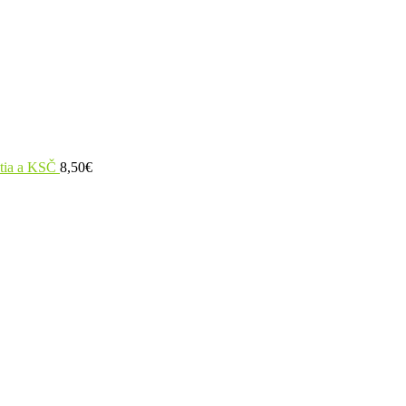
utia a KSČ
8,50
€