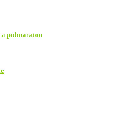
 a půlmaraton
ie