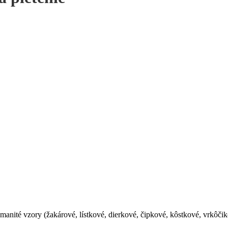
anité vzory (žakárové, lístkové, dierkové, čipkové, kôstkové, vrkôčik