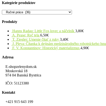
Kategórie produktov
Produkty
Hanns Radau: Little Fox,lovec a náčelník
3,80
€
A. Pease: Reč tela
6,50
€
T. Ziegler: Umenie čítať z ruky
3,40
€
J. Pleva: Čítanka k dejinám medzinárodného robotníckeho hn
F. V. Konstantinov: Historický materializmus
4,90
€
Adresa
E-shopzelenydom.sk
Moskovská 18
974 04 Banská Bystrica
IČO: 51123380
Kontakt
+421 915 643 199