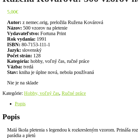
5,00
€
Autor:
z nemec.orig, preložila Ružena Kovárová
Názov:
500 vzorov na pletenie
Vydavateľstvo:
Fortuna Print
Rok vydania:
1991
ISBN:
80-7153-111-1
Jazyk:
slovenský
Počet strán:
128
Kategória:
hobby, voľný čas, ručné práce
Väzba:
tvrdá
Stav:
kniha je úplne nová, nebola používaná
Nie je na sklade
Kategórie:
Hobby, voľný čas
,
Ručné práce
Popis
Popis
Malá škola pletenia s legendou k rozkresleným vzorom. Prináša rozm
parádia a pletú