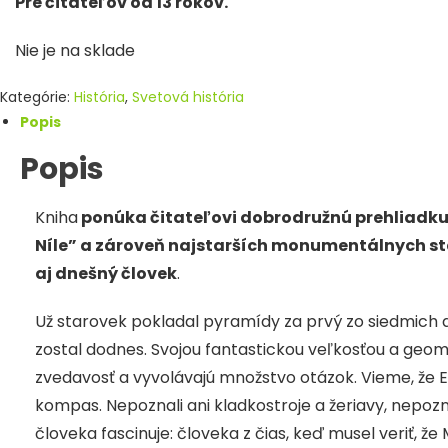
Pre čitateľov od 13 rokov.
Nie je na sklade
Kategórie:
História
,
Svetová história
Popis
Popis
Kniha
ponúka čitateľovi dobrodružnú prehliadk
Níle” a zároveň najstarších monumentálnych stav
aj dnešný človek
.
Už starovek pokladal pyramídy za prvý zo siedmich 
zostal dodnes. Svojou fantastickou veľkosťou a geom
zvedavosť a vyvolávajú množstvo otázok. Vieme, že E
kompas. Nepoznali ani kladkostroje a žeriavy, nepoz
človeka fascinuje: človeka z čias, keď musel veriť, že