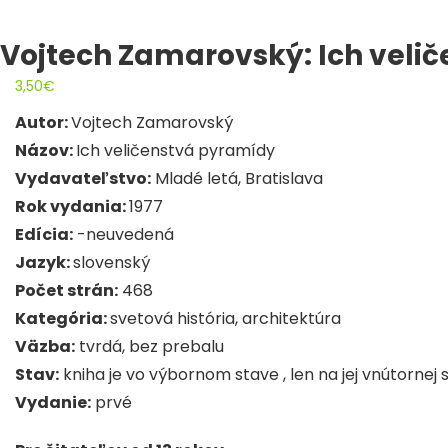
Vojtech Zamarovský: Ich veli
3,50
€
Autor:
Vojtech Zamarovský
Názov:
Ich veličenstvá pyramídy
Vydavateľstvo:
Mladé letá, Bratislava
Rok vydania:
1977
Edícia:
-neuvedená
Jazyk:
slovenský
Počet strán:
468
Kategória:
svetová história, architektúra
Väzba:
tvrdá, bez prebalu
Stav:
kniha je vo výbornom stave , len na jej vnútornej
Vydanie:
prvé