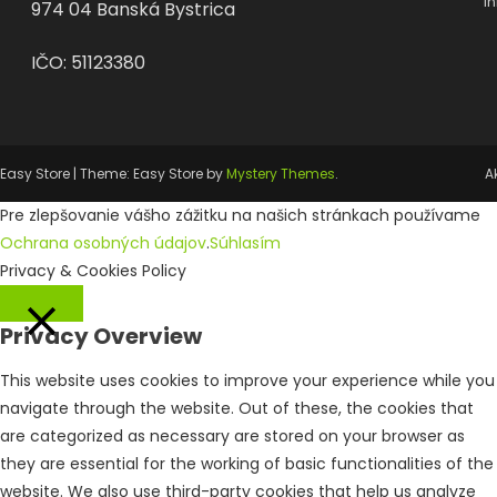
i
974 04 Banská Bystrica
IČO: 51123380
Easy Store
|
Theme: Easy Store by
Mystery Themes
.
A
Pre zlepšovanie vášho zážitku na našich stránkach používame
Ochrana osobných údajov
.
Súhlasím
Privacy & Cookies Policy
Privacy Overview
Close
This website uses cookies to improve your experience while you
navigate through the website. Out of these, the cookies that
are categorized as necessary are stored on your browser as
they are essential for the working of basic functionalities of the
website. We also use third-party cookies that help us analyze