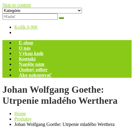
Skip to content
Zelený dom
Antikvariát
Košík
0,00€
E-shop
O nás
Výkup kníh
Kontakt
Napíšte nám
Osobný odber
Ako nakupovať
Johan Wolfgang Goethe:
Utrpenie mladého Werthera
Home
Produkty
Johan Wolfgang Goethe: Utrpenie mladého Werthera