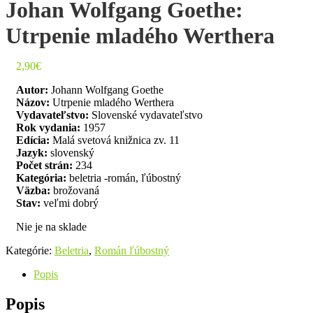
Johan Wolfgang Goethe:
Utrpenie mladého Werthera
2,90
€
Autor:
Johann Wolfgang Goethe
Názov:
Utrpenie mladého Werthera
Vydavateľstvo:
Slovenské vydavateľstvo
Rok vydania:
1957
Edícia:
Malá svetová knižnica zv. 11
Jazyk:
slovenský
Počet strán:
234
Kategória:
beletria -román, ľúbostný
Väzba:
brožovaná
Stav:
veľmi dobrý
Nie je na sklade
Kategórie:
Beletria
,
Román ľúbostný
Popis
Popis