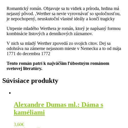
Romantický román. Objavuje sa tu vidiek a príroda, hrdina má
nejasný pôvod. ,Werther sa nevie vyrovnávať so spoločnosťou,
je nepochopený, neuskutoční vlastné ideály a končí tragicky
Utrpenie mladého Werthera je román, ktorý je napísaný formou
kombinácie listových a denníkových záznamov.
V nich sa mladý Werther zpovedá zo svojich citov. Dej sa
odohráva na zámerne nejasnom mieste v Nemecku a to od mája
1771 do decembra 1772
Tento román patrí k najväčším ľúbostným románom
svetovej literatúry.
Súvisiace produkty
Alexandre Dumas ml.: Dáma s
kaméliami
3,60
€