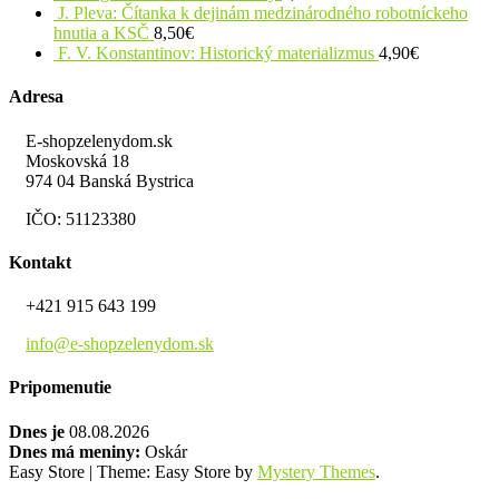
J. Pleva: Čítanka k dejinám medzinárodného robotníckeho
hnutia a KSČ
8,50
€
F. V. Konstantinov: Historický materializmus
4,90
€
Adresa
E-shopzelenydom.sk
Moskovská 18
974 04 Banská Bystrica
IČO: 51123380
Kontakt
+421 915 643 199
info@e-shopzelenydom.sk
Pripomenutie
Dnes je
08.08.2026
Dnes má meniny:
Oskár
Easy Store
|
Theme: Easy Store by
Mystery Themes
.