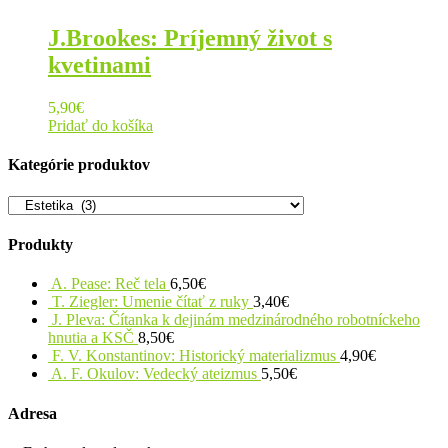
J.Brookes: Príjemný život s
kvetinami
5,90
€
Pridať do košíka
Kategórie produktov
Produkty
A. Pease: Reč tela
6,50
€
T. Ziegler: Umenie čítať z ruky
3,40
€
J. Pleva: Čítanka k dejinám medzinárodného robotníckeho
hnutia a KSČ
8,50
€
F. V. Konstantinov: Historický materializmus
4,90
€
A. F. Okulov: Vedecký ateizmus
5,50
€
Adresa