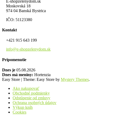
E-shopzelenydom.sk
Moskovská 18
974 04 Banská Bystrica
IČO: 51123380
Kontakt
+421 915 643 199
info@e-shopzelenydom.sk
Pripomenutie
Dnes je
05.08.2026
Dnes má meniny:
Hortenzia
Easy Store
|
Theme: Easy Store by
Mystery Themes
.
Ako nakupovať
Obchodné podmienky
Odstúpenie od zmluvy
Ochrana osobných údajov
Výkup kníh
Cookies