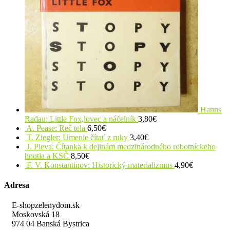
Hanns
Radau: Little Fox,lovec a náčelník
3,80
€
A. Pease: Reč tela
6,50
€
T. Ziegler: Umenie čítať z ruky
3,40
€
J. Pleva: Čítanka k dejinám medzinárodného robotníckeho
hnutia a KSČ
8,50
€
F. V. Konstantinov: Historický materializmus
4,90
€
Adresa
E-shopzelenydom.sk
Moskovská 18
974 04 Banská Bystrica